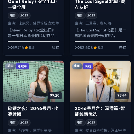
Quiet Relay / 安全出口 ·
The Last Signal 北窗 · 缓
一键全屏
存友好
电影
2025
电影
2025
主演：
宋康昊、佛罗伦斯·皮尤 等
主演：
王景春、廖凡 等
《Quiet Relay / 安全出口》
《The Last Signal 北窗》是一
是一部日本背景的科幻作品，
部韩国背景的奇幻作品，
2025年公映，由魏德圣执
2025年公映，由文牧野执
导，宋康昊、佛罗伦斯·皮尤、
导，王景春、廖凡、宋康昊等
59,714
8.5
82,608
8.2
科幻
奇幻
赵涛等主演。把城市当作角...
主演。把城市当作角色来
写，...
英国
中国
连载中
院线
99:20
98:44
碎银之夜：2046号月 · 收
2046号月台：深潜篇 · 智
藏续播
能线路优选
电影
2025
电影
2025
主演：
马伊琍、易烊千玺 等
主演：
提莫西·查拉梅、河正宇 等