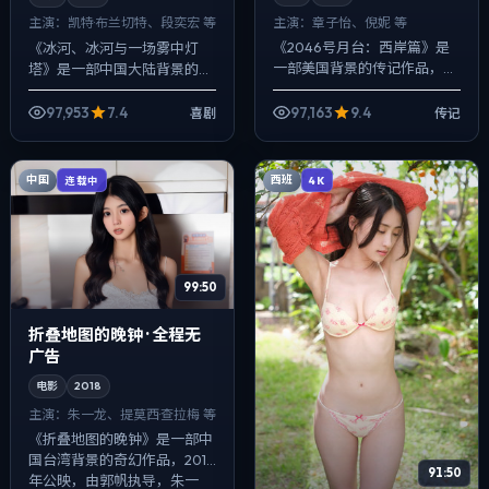
主演：
章子怡、倪妮 等
主演：
凯特·布兰切特、段奕宏 等
《2046号月台：西岸篇》是
《冰河、冰河与一场雾中灯
一部美国背景的传记作品，
塔》是一部中国大陆背景的喜
2019年公映，由宁浩执导，章
剧作品，2021年公映，由乌尔
子怡、倪妮、白宇等主演。用
善执导，凯特·布兰切特、段奕
97,953
7.4
97,163
9.4
喜剧
传记
双线叙事把过去与现在拧成一
宏、裴斗娜等主演。节奏先抑
股绳，喜剧...
后扬，前半...
中国
西班
连载中
4K
99:50
折叠地图的晚钟 · 全程无
广告
电影
2018
主演：
朱一龙、提莫西·查拉梅 等
《折叠地图的晚钟》是一部中
国台湾背景的奇幻作品，2018
91:50
年公映，由郭帆执导，朱一