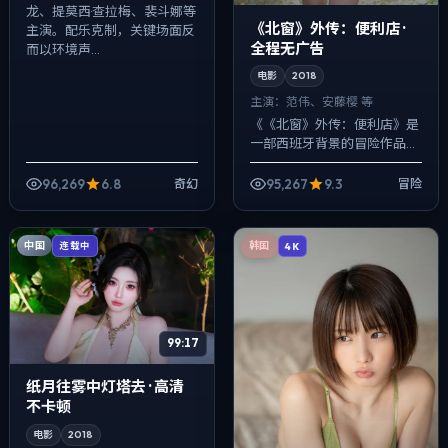
龙、提莫西·查拉梅、裴斗娜等
《北窗》外传：便利店 ·
主演。配乐克制，关键场面反
全程无广告
而以环境声...
电影
2018
主演：
范伟、安藤樱 等
《《北窗》外传：便利店》是
一部西班牙背景的冒险作品，
2018年公映，由克里斯托弗·诺
兰执导，范伟、安藤樱、长泽
96,269
6.8
95,267
9.3
奇幻
冒险
雅美等主演。把城市当作角色
来写，夜...
中国
连载中
韩国
4K
99:17
纸月往雾中灯塔去 · 高清
不卡顿
电影
2018