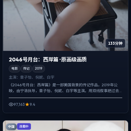
133分钟
2046号月台：西岸篇 · 原画级画质
电影
传记
2019
主演：
章子怡、倪妮、白宇
《2046号月台：西岸篇》是一部美国背景的传记作品，2019年公
映，由宁浩执导，章子怡、倪妮、白宇等主演。用双线叙事把过去
与现在拧成一股绳，喜剧桥段服务于人物性格，笑点背后仍有...
97,163
9.4
中国
连载中