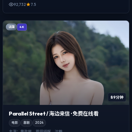
92,732
7.5
法国
4K
89分钟
Parallel Street / 海边来信 · 免费在线看
电影
喜剧
2024
主演：
黄政民、菅田将晖、沈腾