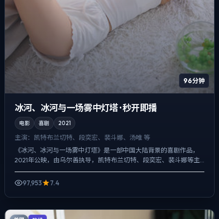
96分钟
冰河、冰河与一场雾中灯塔 · 秒开即播
电影
喜剧
2021
主演：
凯特·布兰切特、段奕宏、裴斗娜、汤唯 等
《冰河、冰河与一场雾中灯塔》是一部中国大陆背景的喜剧作品，
2021年公映，由乌尔善执导，凯特·布兰切特、段奕宏、裴斗娜等主
演。节奏先抑后扬，前半段铺陈日常，后半段陡然收紧，人物...
97,953
7.4