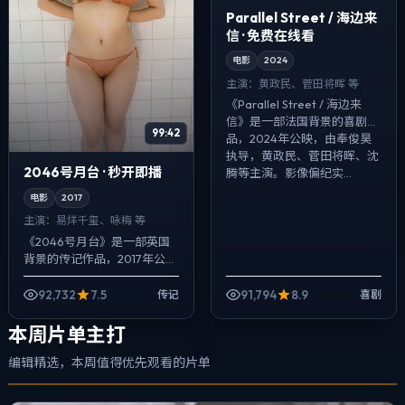
Parallel Street / 海边来
信 · 免费在线看
电影
2024
主演：
黄政民、菅田将晖 等
《Parallel Street / 海边来
信》是一部法国背景的喜剧作
99:42
品，2024年公映，由奉俊昊
执导，黄政民、菅田将晖、沈
2046号月台 · 秒开即播
腾等主演。影像偏纪实...
电影
2017
主演：
易烊千玺、咏梅 等
《2046号月台》是一部英国
背景的传记作品，2017年公
映，由刁亦男执导，易烊千
玺、咏梅、提莫西·查拉梅等主
92,732
7.5
91,794
8.9
传记
喜剧
演。配乐克制，关键场面反而
以环境声托...
本周片单主打
编辑精选，本周值得优先观看的片单