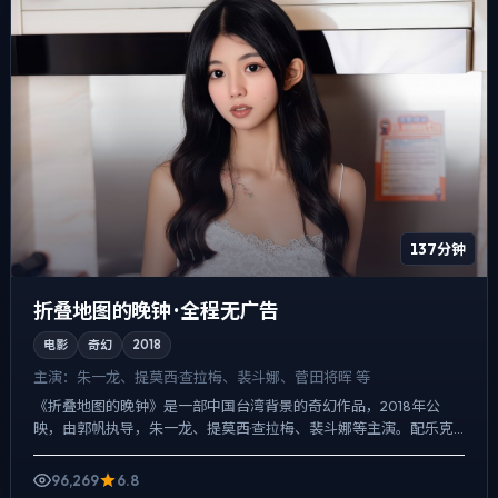
137分钟
折叠地图的晚钟 · 全程无广告
电影
奇幻
2018
主演：
朱一龙、提莫西·查拉梅、裴斗娜、菅田将晖 等
《折叠地图的晚钟》是一部中国台湾背景的奇幻作品，2018年公
映，由郭帆执导，朱一龙、提莫西·查拉梅、裴斗娜等主演。配乐克
制，关键场面反而以环境声托情绪，人物在道德灰区反复试探，...
96,269
6.8