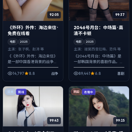
92:05
99:37
《外环》外传：海边来信 ·
2046号月台：中场篇 · 高
免费在线看
清不卡顿
电影
2025
电影
2025
主演：
张子枫、赵涛 等
主演：
提莫西·查拉梅、范伟 等
《《外环》外传：海边来信》
《2046号月台：中场篇》是
是一部中国香港背景的战争作
一部韩国背景的喜剧作品，
品，2025年公映，由韦斯·安
2025年公映，由朴赞郁执
德森执导，张子枫、赵涛、裴
导，提莫西·查拉梅、范伟、张
14,797
8.8
89,441
6.8
战争
喜剧
斗娜等主演。用双线叙事把过
子枫等主演。用双线叙事把过
去与现在拧...
去与现在拧成...
日本
韩国
院线
连载中
99:43
99:15