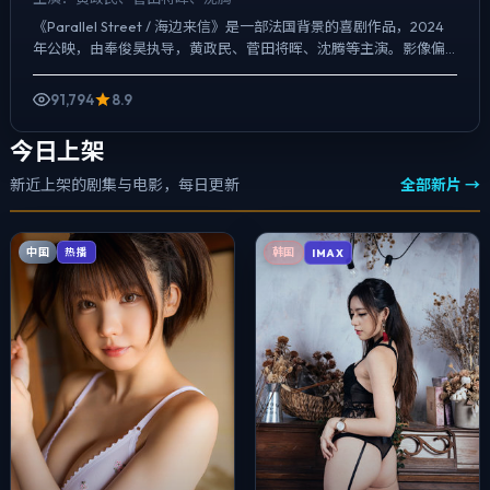
《Parallel Street / 海边来信》是一部法国背景的喜剧作品，2024
年公映，由奉俊昊执导，黄政民、菅田将晖、沈腾等主演。影像偏
纪实质感，手持与固定机位交替出现，喜...
91,794
8.9
今日上架
新近上架的剧集与电影，每日更新
全部新片 →
中国
热播
韩国
IMAX