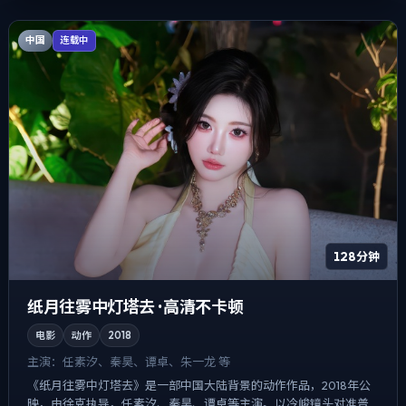
中国
连载中
128分钟
纸月往雾中灯塔去 · 高清不卡顿
电影
动作
2018
主演：
任素汐、秦昊、谭卓、朱一龙 等
《纸月往雾中灯塔去》是一部中国大陆背景的动作作品，2018年公
映，由徐克执导，任素汐、秦昊、谭卓等主演。以冷峻镜头对准普