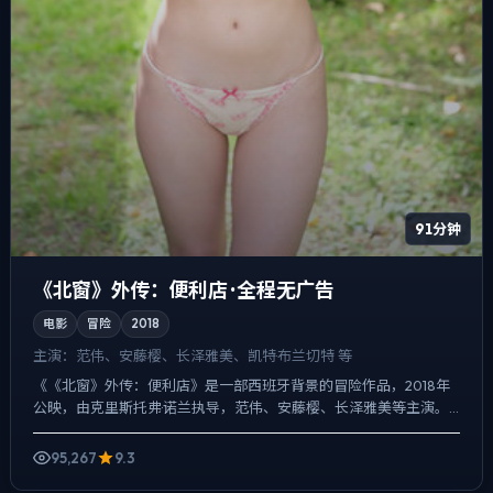
91分钟
《北窗》外传：便利店 · 全程无广告
电影
冒险
2018
主演：
范伟、安藤樱、长泽雅美、凯特·布兰切特 等
《《北窗》外传：便利店》是一部西班牙背景的冒险作品，2018年
公映，由克里斯托弗·诺兰执导，范伟、安藤樱、长泽雅美等主演。
把城市当作角色来写，夜景与雨声贯穿全片，爱情线并不喧宾...
95,267
9.3