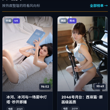
按热度整理的观看风向标
全部榜单 →
中国
美国
4K
院线
99:49
96:02
2046号月台：西岸篇 · 原
冰河、冰河与一场雾中灯
画级画质
塔 · 秒开即播
电影
2019
电影
2021