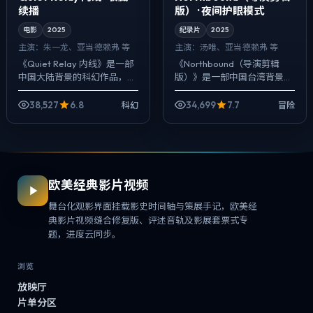
续播
版） · 夜间护眼模式
电影
2025
纪录片
2025
主演：
朱一龙、亚当·德赖弗 等
主演：
汤唯、亚当·德赖弗 等
《Quiet Relay 内线》是一部
《Northbound（导演剪辑
中国大陆背景的科幻作品，
版）》是一部中国台湾背景的
2025年公映，由是枝裕和执
冒险作品，2025年公映，由
导，朱一龙、亚当·德赖弗、易
许鞍华执导，汤唯、亚当·德赖
38,527
6.8
34,699
7.7
科幻
冒险
烊千玺等主演。影像偏纪实
弗、谭卓等主演。在类型片框
质...
架里...
欧美经典影片视频
舞台化观影界面挂载影史时间轴与策展手记，欧美经
典影片视频缝合修复版、评述音轨及影展套票式专
题，进度云同步。
浏览
放映厅
片单分区