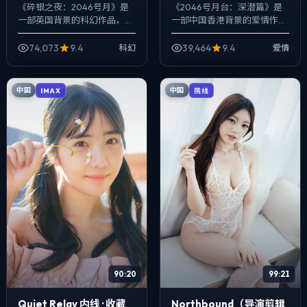
《碎银之夜：2046号月》是
《2046号月台：深潜篇》是
一部英国背景的科幻作品，
一部中国香港背景的爱情作
2025年公映，由乌尔善执
品，2025年公映，由杜琪峰
导，马伊琍、易烊千玺、秦昊
执导，提莫西·查拉梅、河正
74,073
9.4
39,464
9.4
科幻
爱情
等主演。用双线叙事把过去与
宇、白宇等主演。用双线叙事
现在拧成一股绳...
把过去与现在...
中国
中国
IMAX
院线
90:20
99:21
Quiet Relay 内线 · 收藏
Northbound（导演剪辑