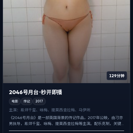
129分钟
2046号月台 · 秒开即播
电影
传记
2017
主演：
易烊千玺、咏梅、提莫西·查拉梅、马伊琍
《2046号月台》是一部英国背景的传记作品，2017年公映，由刁亦
男执导，易烊千玺、咏梅、提莫西·查拉梅等主演。配乐克制，关键
场面反而以环境声托情绪，冲突并非来自夸张奇观，而来...