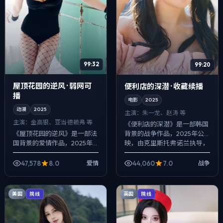
99:32
99:20
屋顶花园的逆风 · 弱网可
便利店的深潜 · 收藏续播
播
电影
2025
动漫
2025
主演：
朱一龙、赵涛 等
主演：
金高银、亚当·德赖弗 等
《便利店的深潜》是一部韩国
背景的战争作品，2025年公
《屋顶花园的逆风》是一部法
映，由克里斯托弗·诺兰执导，
国背景的爱情作品，2025年
朱一龙、赵涛、长泽雅美等主
公映，由新海诚执导，金高
演。影像偏纪实质感，手持与
银、亚当·德赖弗、张译等主
47,578
8.0
44,060
7.0
爱情
战争
固定机位交...
演。配乐克制，关键场面反而
以环境声托情绪...
美国
英国
院线
院线