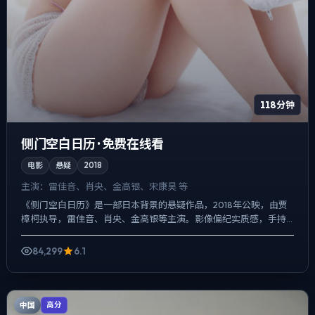
118分钟
侧门空白日历 · 免费在线看
电影
悬疑
2018
主演：
雷佳音、肖央、金高银、宋康昊 等
《侧门空白日历》是一部日本背景的悬疑作品，2018年公映，由贾
樟柯执导，雷佳音、肖央、金高银等主演。影像偏纪实质感，手持
与固定机位交替出现，冲突并非来自夸张奇观，而来自信息差与...
84,299
6.1
中国
高分