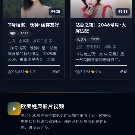
99:15
99:18
11号档案：晚钟 · 缓存友好
站台之夜：2046号月 · 大
屏适配
电影
2025
纪录片
2025
主演：
金高银、易烊千玺 等
主演：
菅田将晖、胡歌 等
《11号档案：晚钟》是一部美
国背景的科幻作品，2025年
《站台之夜：2046号月》是
公映，由奉俊昊执导，金高
一部英国背景的悬疑作品，
银、易烊千玺、长泽雅美等主
2025年公映，由刁亦男执
演。以冷峻镜头对准普通人的
导，菅田将晖、胡歌、王景春
18,681
6.2
3,796
9.4
科幻
悬疑
抉择瞬间，人...
等主演。用双线叙事把过去与
现在拧成一股绳...
欧美经典影片视频
舞台化观影界面挂载影史时间轴与策展手记，欧美经
典影片视频缝合修复版、评述音轨及影展套票式专
题，进度云同步。