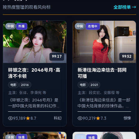
按热度整理的观看风向标
全部榜单 →
中国
中国
热播
连载中
99:17
99:52
碎银之夜：2046号月 · 高
新港往海边来信去 · 弱网
清不卡顿
可播
电影
2016
电影
2021
主演：
张译、李秉宪 等
主演：
段奕宏、安藤樱 等
《碎银之夜：2046号月》是
《新港往海边来信去》是一部
一部中国大陆背景的科幻作
中国大陆背景的惊悚作品，
品，2016年公映，由王家卫执
2021年公映，由韦斯·安德森执
导，张译、李秉宪、姜武等主
导，段奕宏、安藤樱、梁朝伟
93,189
8.7
90,219
7.3
科幻
惊悚
演。用双线叙事把过去与现在
等主演。以冷峻镜头对准普通
拧成一股绳...
人的抉择瞬...
法国
独播
日本
独播