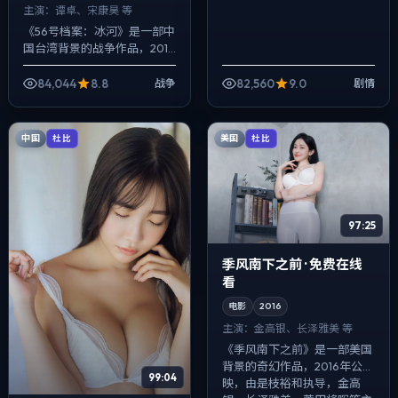
主演：
谭卓、宋康昊 等
《56号档案：冰河》是一部中
国台湾背景的战争作品，2016
年公映，由奉俊昊执导，谭
卓、宋康昊、马伊琍等主演。
84,044
8.8
82,560
9.0
战争
剧情
以冷峻镜头对准普通人的抉择
瞬间，冲突...
中国
美国
杜比
杜比
97:25
季风南下之前 · 免费在线
看
电影
2016
主演：
金高银、长泽雅美 等
《季风南下之前》是一部美国
背景的奇幻作品，2016年公
99:04
映，由是枝裕和执导，金高