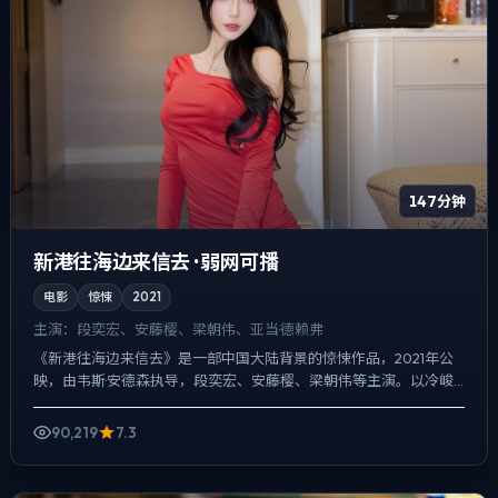
147分钟
新港往海边来信去 · 弱网可播
电影
惊悚
2021
主演：
段奕宏、安藤樱、梁朝伟、亚当·德赖弗
《新港往海边来信去》是一部中国大陆背景的惊悚作品，2021年公
映，由韦斯·安德森执导，段奕宏、安藤樱、梁朝伟等主演。以冷峻
镜头对准普通人的抉择瞬间，悬疑外壳下，更想讨论的是「记...
90,219
7.3