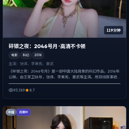
119分钟
碎银之夜：2046号月 · 高清不卡顿
电影
科幻
2016
主演：
张译、李秉宪、姜武
《碎银之夜：2046号月》是一部中国大陆背景的科幻作品，2016年
公映，由王家卫执导，张译、李秉宪、姜武等主演。用双线叙事把
过去与现在拧成一股绳，真相并非一次性抛出，而是在对话...
93,189
8.7
中国
连载中