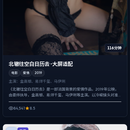
116分钟
北辙往空白日历去 · 大屏适配
电影
爱情
2019
主演：
金高银、易烊千玺、马伊琍
《北辙往空白日历去》是一部法国背景的爱情作品，2019年公映，
由娄烨执导，金高银、易烊千玺、马伊琍等主演。以冷峻镜头对准
普通人的抉择瞬间，真相并非一次性抛出，而是在对话与物件细...
84,541
8.5