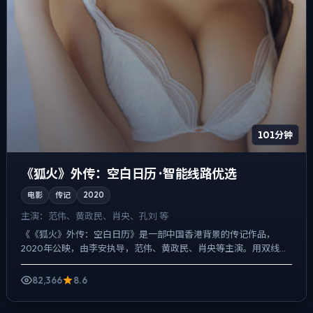
101分钟
《狐火》外传：空白日历 · 智能线路优选
电影
传记
2020
主演：
范伟、黄政民、肖央、孔刘 等
《《狐火》外传：空白日历》是一部中国香港背景的传记作品，
2020年公映，由李安执导，范伟、黄政民、肖央等主演。用双线叙
事把过去与现在拧成一股绳，动作戏服务于叙事节点，每场打斗都...
82,366
8.6