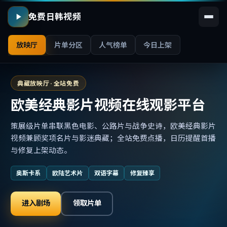
免费日韩视频
放映厅
片单分区
人气榜单
今日上架
典藏放映厅 · 全站免费
欧美经典影片视频在线观影平台
策展级片单串联黑色电影、公路片与战争史诗，欧美经典影片
视频兼顾奖项名片与影迷典藏；全站免费点播，日历提醒首播
与修复上架动态。
奥斯卡系
欧陆艺术片
双语字幕
修复臻享
进入剧场
领取片单