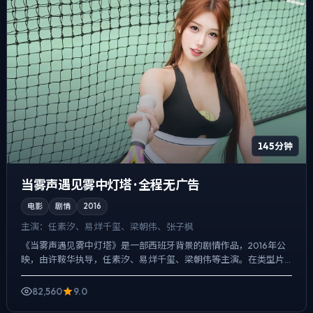
145分钟
当雾声遇见雾中灯塔 · 全程无广告
电影
剧情
2016
主演：
任素汐、易烊千玺、梁朝伟、张子枫
《当雾声遇见雾中灯塔》是一部西班牙背景的剧情作品，2016年公
映，由许鞍华执导，任素汐、易烊千玺、梁朝伟等主演。在类型片
框架里埋入作者式旁白与留白，人物在道德灰区反复试探，观众...
82,560
9.0