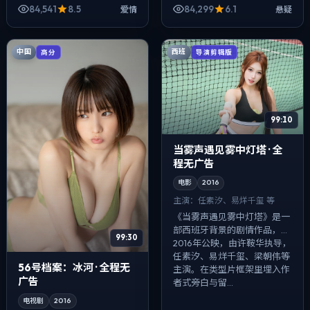
易烊千玺、马伊琍等主演。以
肖央、金高银等主演。影像偏
84,541
8.5
84,299
6.1
爱情
悬疑
冷峻镜头对准普通人的抉择瞬
纪实质感，手持与固定机位交
间，真相并...
替出现，冲突...
中国
西班
高分
导演剪辑版
99:10
当雾声遇见雾中灯塔 · 全
程无广告
电影
2016
主演：
任素汐、易烊千玺 等
《当雾声遇见雾中灯塔》是一
部西班牙背景的剧情作品，
99:30
2016年公映，由许鞍华执导，
任素汐、易烊千玺、梁朝伟等
56号档案：冰河 · 全程无
主演。在类型片框架里埋入作
广告
者式旁白与留...
电视剧
2016