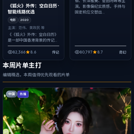
银、长泽雅美、菅田将晖等主
《狐火》外传：空白日历 ·
演。影像偏纪实质感，手持与
智能线路优选
固定机位交替出...
电影
2020
主演：
范伟、黄政民 等
《《狐火》外传：空白日历》
是一部中国香港背景的传记作
品，2020年公映，由李安执
导，范伟、黄政民、肖央等主
82,366
8.6
80,797
8.7
传记
奇幻
演。用双线叙事把过去与现在
拧成一股绳，...
本周片单主打
编辑精选，本周值得优先观看的片单
中国
热播