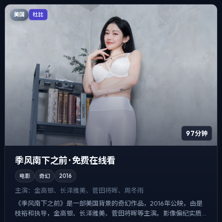
美国
杜比
97分钟
季风南下之前 · 免费在线看
电影
奇幻
2016
主演：
金高银、长泽雅美、菅田将晖、周冬雨
《季风南下之前》是一部美国背景的奇幻作品，2016年公映，由是
枝裕和执导，金高银、长泽雅美、菅田将晖等主演。影像偏纪实质