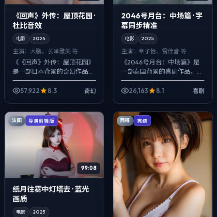
《回声》外传：屋顶花园 ·
2046号月台：中场篇 · 字
杜比音效
幕同步精准
电影
2025
电影
2025
主演：
大鹏、长泽雅美 等
主演：
章子怡、雷佳音 等
《《回声》外传：屋顶花园》
《2046号月台：中场篇》是
是一部日本背景的奇幻作品，
一部泰国背景的喜剧作品，
2025年公映，由程耳执导，
2025年公映，由陈凯歌执
大鹏、长泽雅美、赵涛等主
导，章子怡、雷佳音、菅田将
57,922
8.3
26,163
8.1
奇幻
喜剧
演。用双线叙事把过去与现在
晖等主演。用双线叙事把过去
拧成一股绳，爱...
与现在拧成一股...
法国
西班
导演剪辑版
完结
99:08
纸月往雾中灯塔去 · 蓝光
画质
电影
2025