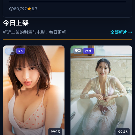
感，手持与固定机位交替出现，喜剧桥段服务于人物性格，笑点...
80,797
8.7
今日上架
新近上架的剧集与电影，每日更新
全部新片 →
泰国
日本
独播
4K
99:13
99:46