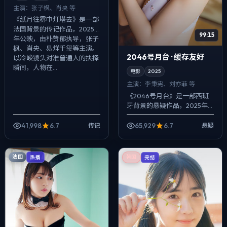
主演：
张子枫、肖央 等
《纸月往雾中灯塔去》是一部
法国背景的传记作品，2025
99:15
年公映，由朴赞郁执导，张子
枫、肖央、易烊千玺等主演。
2046号月台 · 缓存友好
以冷峻镜头对准普通人的抉择
瞬间，人物在...
电影
2025
主演：
李秉宪、刘亦菲 等
《2046号月台》是一部西班
牙背景的悬疑作品，2025年
公映，由贾樟柯执导，李秉
宪、刘亦菲、廖凡等主演。配
41,998
6.7
65,929
6.7
传记
悬疑
乐克制，关键场面反而以环境
声托情绪，冲...
法国
热播
韩国
完结