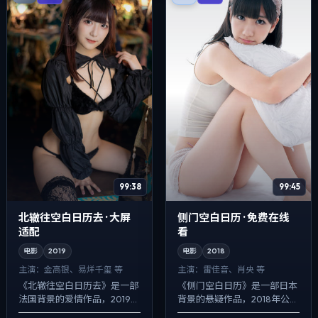
99:38
99:45
北辙往空白日历去 · 大屏
侧门空白日历 · 免费在线
适配
看
电影
2019
电影
2018
主演：
金高银、易烊千玺 等
主演：
雷佳音、肖央 等
《北辙往空白日历去》是一部
《侧门空白日历》是一部日本
法国背景的爱情作品，2019年
背景的悬疑作品，2018年公
公映，由娄烨执导，金高银、
映，由贾樟柯执导，雷佳音、