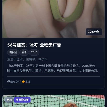
126分钟
56号档案：冰河 · 全程无广告
电视剧
战争
2016
主演：
谭卓、宋康昊、马伊琍
《56号档案：冰河》是一部中国台湾背景的战争作品，2016年公
映，由奉俊昊执导，谭卓、宋康昊、马伊琍等主演。以冷峻镜头对
准普通人的抉择瞬间，冲突并非来自夸张奇观，而来自信息差与...
84,044
8.8
西班
导演剪辑版